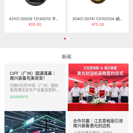
43101.00009 13140010 平面手轮 φ16×φ183
30401.00741 C010310A 蜗轮 MJ263-0310C
¥26.00
¥75.00
新闻
CIFF（广州）圆满落幕｜
南兴装备完美收官！
为期4天的中国（广州）国际
家具博览会生产设备及配料展
圆满落幕，南兴装备完美收
2023/05/12
官。 本届展会，南兴装备以
全新的形象，强大的产品阵容
亮相，智能数控开料、智能激
光封边，柔性封边连线、高速
智能钻孔以及智能生产线等创
合作共赢｜江苏意格丽引进
新技术和解决方案，引爆全
场，盛况空前，宾客盈门，签
南兴装备激光封边机
约不断。
上海家博会期间（9月6