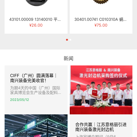
43101.00009 13140010 平面手轮 φ16×φ183
30401.00741 C010310A 蜗轮 MJ263-0310C
¥26.00
¥75.00
新闻
CIFF（广州）圆满落幕｜
南兴装备完美收官！
为期4天的中国（广州）国际
家具博览会生产设备及配料展
圆满落幕，南兴装备完美收
2023/05/12
官。 本届展会，南兴装备以
全新的形象，强大的产品阵容
亮相，智能数控开料、智能激
光封边，柔性封边连线、高速
智能钻孔以及智能生产线等创
合作共赢｜江苏意格丽引进
新技术和解决方案，引爆全
场，盛况空前，宾客盈门，签
南兴装备激光封边机
约不断。
上海家博会期间（9月6