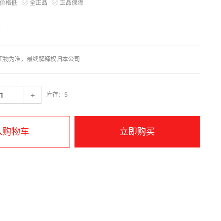
价格低
全正品
正品保障
分
实物为准，最终解释权归本公司
+
库存：5
入购物车
立即购买