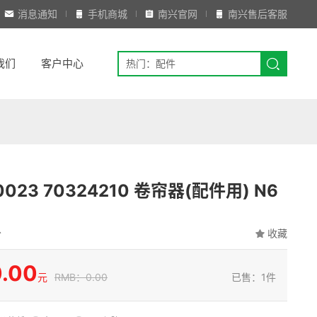
消息通知
手机商城
南兴官网
南兴售后客服
我们
客户中心
0023 70324210 卷帘器(配件用) N6
分
收藏
.00
元
RMB：0.00
已售：1件