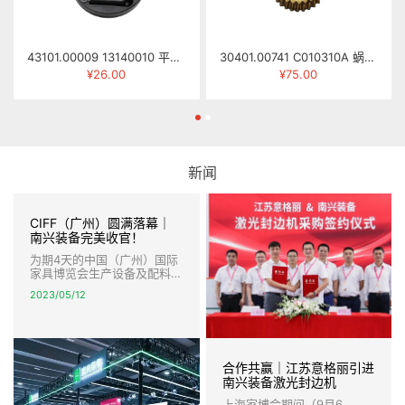
43101.00009 13140010 平面手轮 φ16×φ183
30401.00741 C010310A 蜗轮 MJ263-0310C
¥26.00
¥75.00
新闻
CIFF（广州）圆满落幕｜
南兴装备完美收官！
为期4天的中国（广州）国际
家具博览会生产设备及配料展
圆满落幕，南兴装备完美收
2023/05/12
官。 本届展会，南兴装备以
全新的形象，强大的产品阵容
亮相，智能数控开料、智能激
光封边，柔性封边连线、高速
智能钻孔以及智能生产线等创
合作共赢｜江苏意格丽引进
新技术和解决方案，引爆全
场，盛况空前，宾客盈门，签
南兴装备激光封边机
约不断。
上海家博会期间（9月6