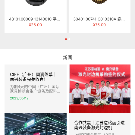
43101.00009 13140010 平面手轮 φ16×φ183
30401.00741 C010310A 蜗轮 MJ263-0310C
¥26.00
¥75.00
新闻
CIFF（广州）圆满落幕｜
南兴装备完美收官！
为期4天的中国（广州）国际
家具博览会生产设备及配料展
圆满落幕，南兴装备完美收
2023/05/12
官。 本届展会，南兴装备以
全新的形象，强大的产品阵容
亮相，智能数控开料、智能激
光封边，柔性封边连线、高速
智能钻孔以及智能生产线等创
合作共赢｜江苏意格丽引进
新技术和解决方案，引爆全
场，盛况空前，宾客盈门，签
南兴装备激光封边机
约不断。
上海家博会期间（9月6