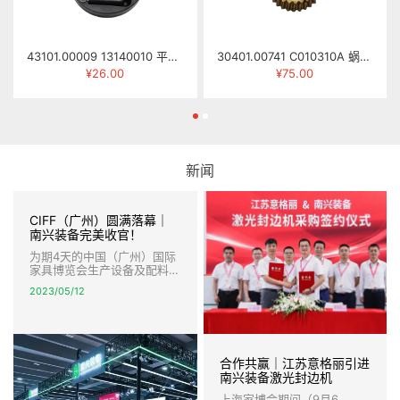
43101.00009 13140010 平面手轮 φ16×φ183
30401.00741 C010310A 蜗轮 MJ263-0310C
¥26.00
¥75.00
新闻
CIFF（广州）圆满落幕｜
南兴装备完美收官！
为期4天的中国（广州）国际
家具博览会生产设备及配料展
圆满落幕，南兴装备完美收
2023/05/12
官。 本届展会，南兴装备以
全新的形象，强大的产品阵容
亮相，智能数控开料、智能激
光封边，柔性封边连线、高速
智能钻孔以及智能生产线等创
合作共赢｜江苏意格丽引进
新技术和解决方案，引爆全
场，盛况空前，宾客盈门，签
南兴装备激光封边机
约不断。
上海家博会期间（9月6